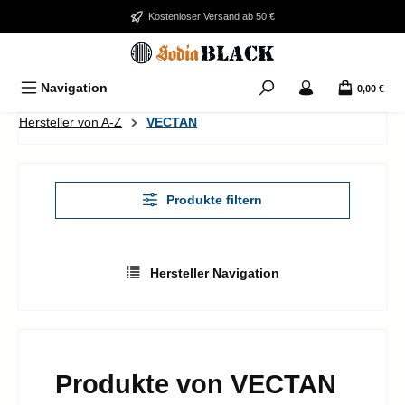
Zum Hauptinhalt springen
Kostenloser Versand ab 50 €
Navigation
0,00 €
Hersteller von A-Z
VECTAN
Produkte filtern
Hersteller Navigation
Produkte von VECTAN