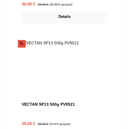
Verkaufspreis:
Regulärer Preis:
36,00 €
59,00 €
(38.98% gespart)
Details
Rabatt
%
VECTAN SP13 500g PV9521
Verkaufspreis:
Regulärer Preis:
39,00 €
59,00 €
(33.9% gespart)