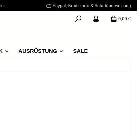
ie
Paypal, Kreditkarte & Sofortüberweisung
0,00 €
K
AUSRÜSTUNG
SALE