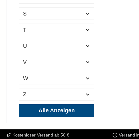
S
T
U
V
W
Z
Alle Anzeigen
Kostenloser Versand ab 50 €
Versand i