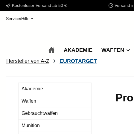
Kostenloser Versand ab 50 €
Versand i
m Hauptinhalt springen
Zur Suche springen
Zur Hauptnavigation springen
Service/Hilfe
AKADEMIE
WAFFEN
Hersteller von A-Z
EUROTARGET
Akademie
Pr
Waffen
Gebrauchtwaffen
Munition