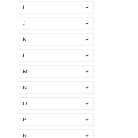
I
Stück
29 c
J
K
L
M
N
O
P
R