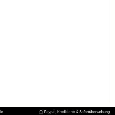
ie
Paypal, Kreditkarte & Sofortüberweisung