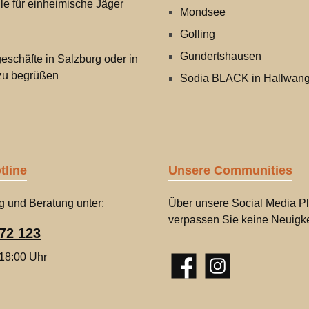
lle für einheimische Jäger
Mondsee
Golling
Gundertshausen
eschäfte in Salzburg oder in
 zu begrüßen
Sodia BLACK in Hallwan
tline
Unsere Communities
g und Beratung unter:
Über unsere Social Media Pl
verpassen Sie keine Neuigke
72 123
 18:00 Uhr
Facebook
Instagram