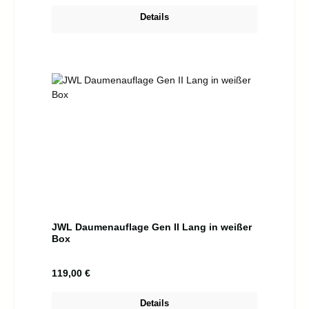
Details
JWL Daumenauflage Gen II Lang in weißer
Box
Regulärer Preis:
119,00 €
Details