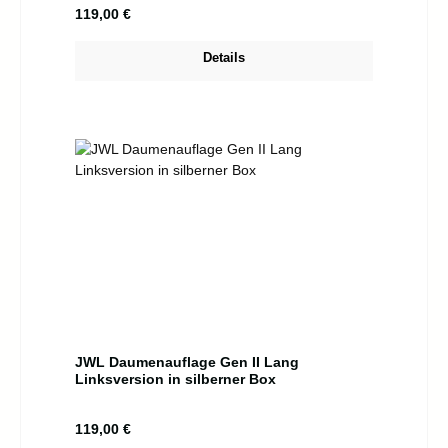
Regulärer Preis:
119,00 €
Details
JWL Daumenauflage Gen II Lang
Linksversion in silberner Box
Regulärer Preis:
119,00 €