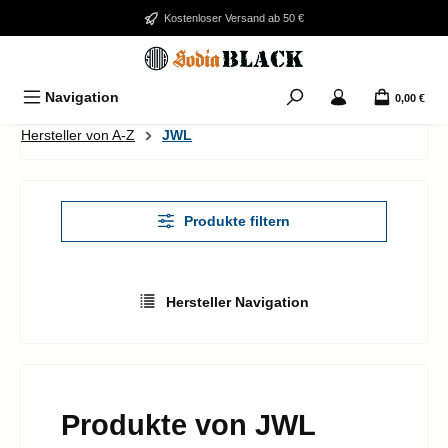
Zum Hauptinhalt springen
Kostenloser Versand ab 50 €
Navigation
0,00 €
Hersteller von A-Z
JWL
Produkte filtern
Hersteller Navigation
Produkte von JWL