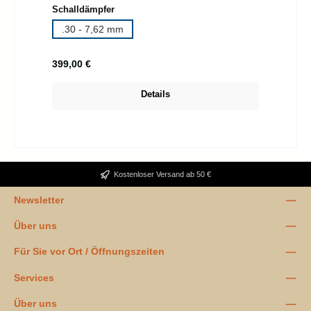
auswählen
Schalldämpfer
.30 - 7,62 mm
Regulärer Preis:
399,00 €
Details
Kostenloser Versand ab 50 €
Newsletter
Über uns
Für Sie vor Ort / Öffnungszeiten
Services
Über uns