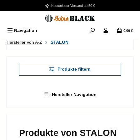
Zum Hauptinhalt springen
Kostenloser Versand ab 50 €
Navigation
0,00 €
Hersteller von A-Z
STALON
Produkte filtern
Hersteller Navigation
Produkte von STALON