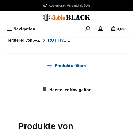
Zum Hauptinhalt springen
Kostenloser Versand ab 50 €
Navigation
0,00 €
Hersteller von A-Z
ROTTWEIL
Produkte filtern
Hersteller Navigation
Produkte von