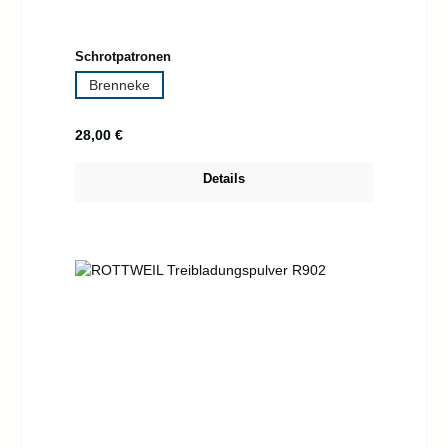
auswählen
Schrotpatronen
Brenneke
Regulärer Preis:
28,00 €
Details