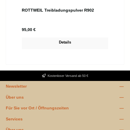
ROTTWEIL Treibladungspulver R902
Regulärer Preis:
95,00 €
Details
Kostenloser Versand ab 50 €
Newsletter
Über uns
Für Sie vor Ort / Öffnungszeiten
Services
Über uns