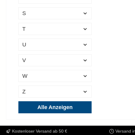
S
T
U
V
W
Z
Alle Anzeigen
Kostenloser Versand ab 50 €
Versand i