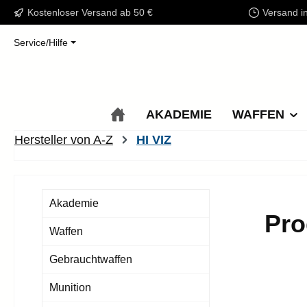
Kostenloser Versand ab 50 €
Versand i
m Hauptinhalt springen
Zur Suche springen
Zur Hauptnavigation springen
Service/Hilfe
AKADEMIE
WAFFEN
Hersteller von A-Z
HI VIZ
Akademie
Pro
Waffen
Gebrauchtwaffen
Munition