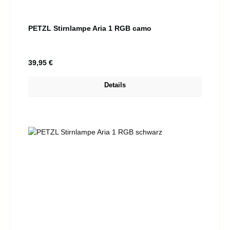
PETZL Stirnlampe Aria 1 RGB camo
Regulärer Preis:
39,95 €
Details