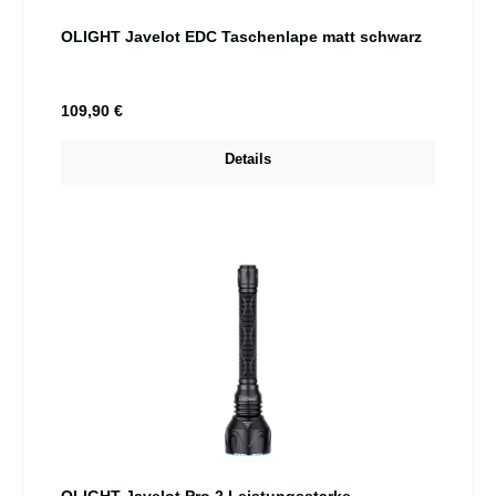
OLIGHT Javelot EDC Taschenlape matt schwarz
Regulärer Preis:
109,90 €
Details
OLIGHT Javelot Pro 2 Leistungsstarke