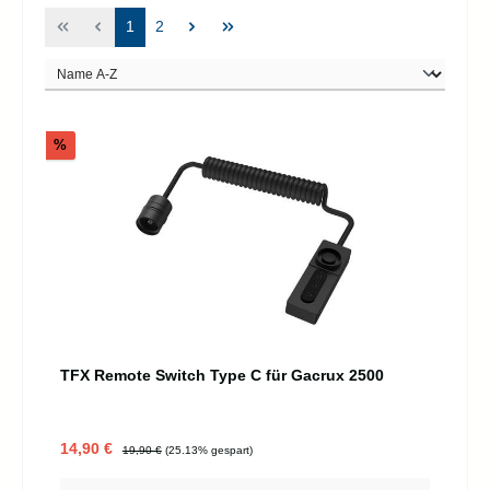
Seite
Seite
1
2
Rabatt
%
TFX Remote Switch Type C für Gacrux 2500
Verkaufspreis:
Regulärer Preis:
14,90 €
19,90 €
(25.13% gespart)