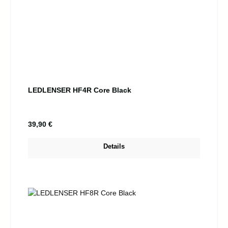
LEDLENSER HF4R Core Black
Regulärer Preis:
39,90 €
Details