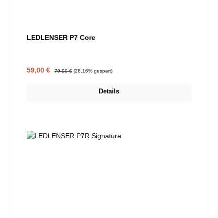
LEDLENSER P7 Core
Verkaufspreis:
Regulärer Preis:
59,00 €
79,90 €
(26.16% gespart)
Details