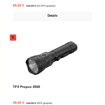
Verkaufspreis:
Regulärer Preis:
69,00 €
119,00 €
(42.02% gespart)
Details
Rabatt
%
TFX Propus 3500
Verkaufspreis:
Regulärer Preis:
49,00 €
140,00 €
(65% gespart)