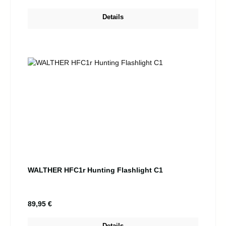
Details
WALTHER HFC1r Hunting Flashlight C1
Regulärer Preis:
89,95 €
Details