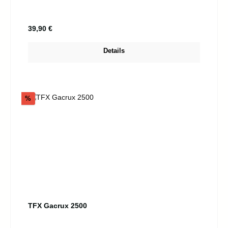
Regulärer Preis:
39,90 €
Details
Rabatt
%
TFX Gacrux 2500