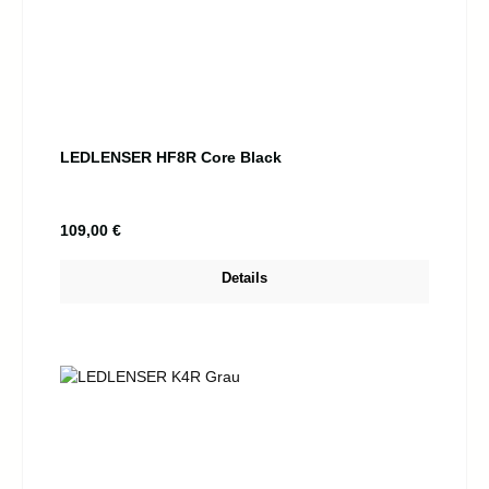
LEDLENSER HF8R Core Black
Regulärer Preis:
109,00 €
Details