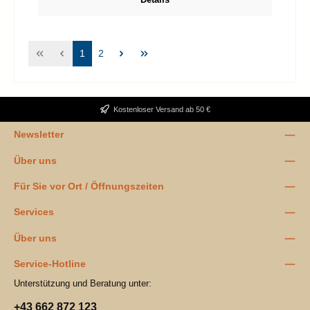
Seite
Seite
1
2
Kostenloser Versand ab 50 €
Newsletter
Über uns
Für Sie vor Ort / Öffnungszeiten
Services
Über uns
Service-Hotline
Unterstützung und Beratung unter:
+43 662 872 123