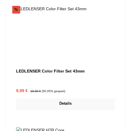
Rabatt
%
LEDLENSER Color Filter Set 43mm
Verkaufspreis:
Regulärer Preis:
9,99 €
20,00 €
(50.05% gespart)
Details