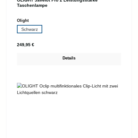
Taschenlampe
auswählen
Olight
Schwarz
Regulärer Preis:
249,95 €
Details