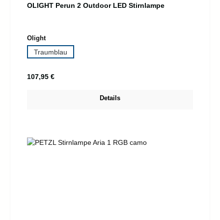
OLIGHT Perun 2 Outdoor LED Stirnlampe
auswählen
Olight
Traumblau
Regulärer Preis:
107,95 €
Details