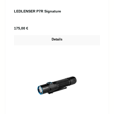
LEDLENSER P7R Signature
Regulärer Preis:
175,00 €
Details