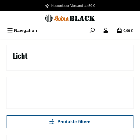
Zum Hauptinhalt springen
Kostenloser Versand ab 50 €
Navigation
0,00 €
Licht
Produkte filtern