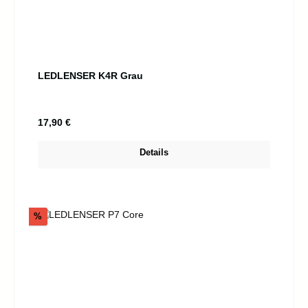
LEDLENSER K4R Grau
Regulärer Preis:
17,90 €
Details
Rabatt
%