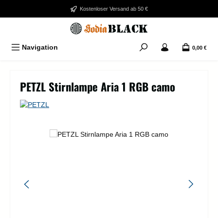
Zum Hauptinhalt springen
Kostenloser Versand ab 50 €
Navigation
0,00 €
PETZL Stirnlampe Aria 1 RGB camo
Bildergalerie überspringen