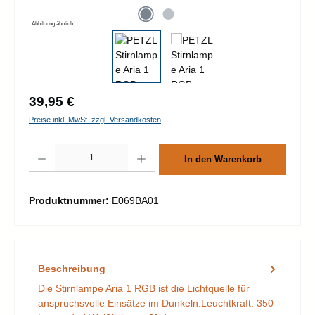
Abbildung ähnlich
Regulärer Preis:
39,95 €
Preise inkl. MwSt. zzgl. Versandkosten
Produkt Anzahl: Gib den gewünschten Wert ein oder benutze die Schaltflächen um d
In den Warenkorb
Produktnummer:
E069BA01
Beschreibung
Die Stirnlampe Aria 1 RGB ist die Lichtquelle für
anspruchsvolle Einsätze im Dunkeln.Leuchtkraft: 350