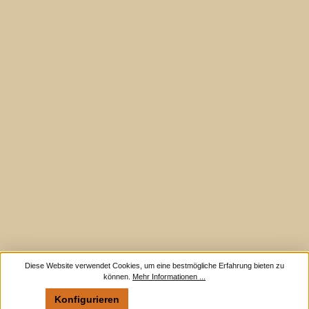
Diese Website verwendet Cookies, um eine bestmögliche Erfahrung bieten zu
können.
Mehr Informationen ...
Konfigurieren
Nur technisch notwendige