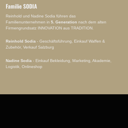
Familie SODIA
Reinhold und Nadine Sodia führen das
Familienunternehmen in
5. Generation
nach dem alten
Firmengrundsatz INNOVATION aus TRADITION.
Reinhold Sodia
- Geschäftsführung, Einkauf Waffen &
Zubehör, Verkauf Salzburg
Nadine Sodia
- Einkauf Bekleidung, Marketing, Akademie,
Logistik, Onlineshop