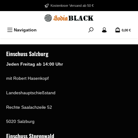
Zum Hauptinhalt springen
Kostenloser Versand ab 50 €
Navigation
0,00 €
Bildergalerie überspringen
Einschuss Salzburg
Jeden Freitag ab 14:00 Uhr
mit Robert Hasenkopf
Landeshauptschießstand
Rechte Saalachzeile 52
5020 Salzburg
Einschuss Stegenwald