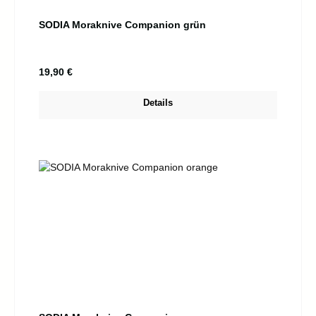
SODIA Moraknive Companion grün
Regulärer Preis:
19,90 €
Details