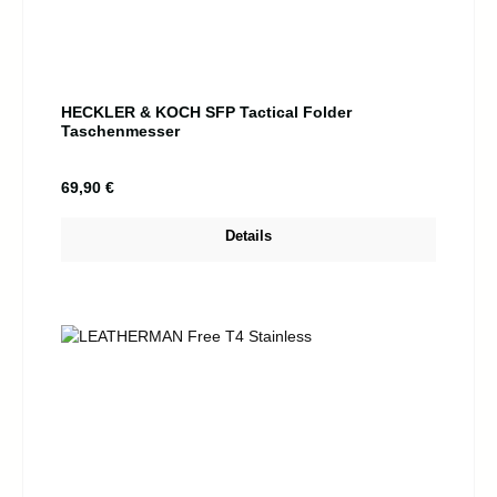
HECKLER & KOCH SFP Tactical Folder
Taschenmesser
Regulärer Preis:
69,90 €
Details