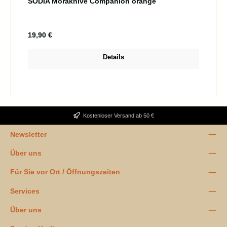
SODIA Moraknive Companion orange
Regulärer Preis:
19,90 €
Details
Kostenloser Versand ab 50 €
Newsletter
Über uns
Für Sie vor Ort / Öffnungszeiten
Services
Über uns