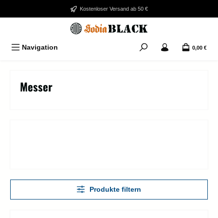
Zum Hauptinhalt springen
Kostenloser Versand ab 50 €
Navigation
0,00 €
Messer
Produkte filtern