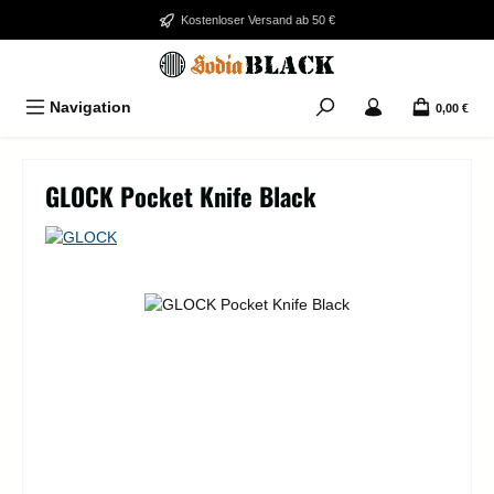
Zum Hauptinhalt springen
Kostenloser Versand ab 50 €
Navigation
0,00 €
GLOCK Pocket Knife Black
Bildergalerie überspringen