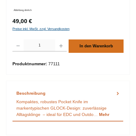
Abbildung ähnlich
Regulärer Preis:
49,00 €
Preise inkl. MwSt. zzgl. Versandkosten
Produkt Anzahl: Gib den gewünschten Wert ein oder benutze die Schaltflächen um d
In den Warenkorb
Produktnummer:
77111
Beschreibung
Kompaktes, robustes Pocket Knife im
markentypischen GLOCK-Design: zuverlässige
Alltagsklinge – ideal für EDC und Outdo…
Mehr