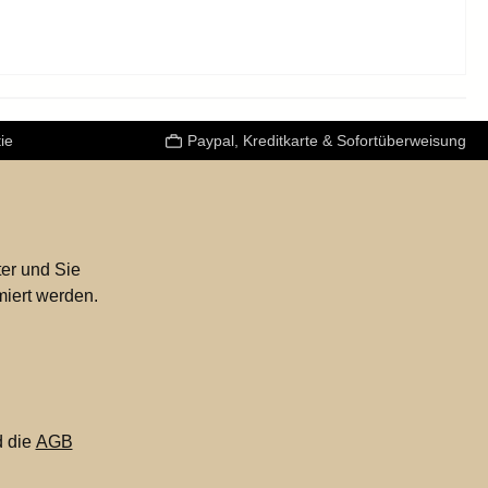
ie
Paypal, Kreditkarte & Sofortüberweisung
er und Sie
miert werden.
 die
AGB