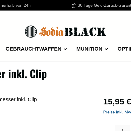
nnerhalb von 24h
30 Tage Geld-Zurück-Garant
GEBRAUCHTWAFFEN
MUNITION
OPTI
inkl. Clip
Regulärer P
15,95 
Preise inkl. M
Produkt Anzahl