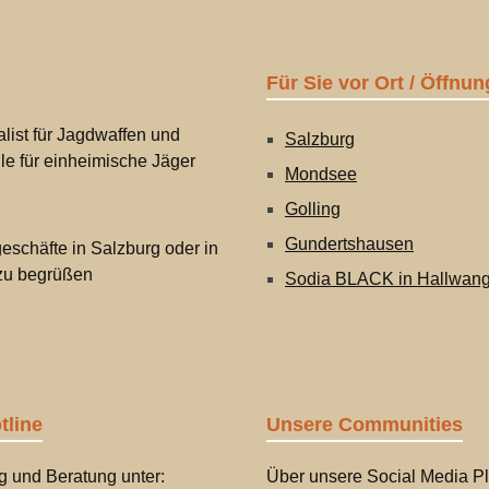
Für Sie vor Ort / Öffnun
list für Jagdwaffen und
Salzburg
lle für einheimische Jäger
Mondsee
Golling
Gundertshausen
eschäfte in Salzburg oder in
 zu begrüßen
Sodia BLACK in Hallwan
tline
Unsere Communities
g und Beratung unter:
Über unsere Social Media Pl