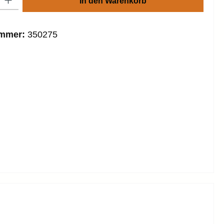
In den Warenkorb
ummer:
350275