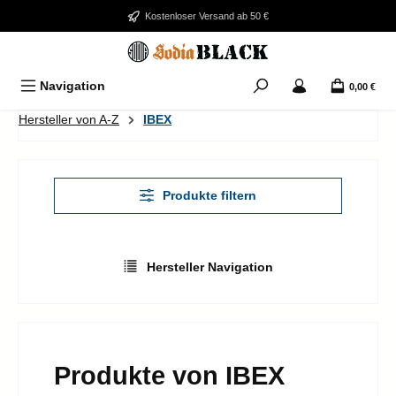
Zum Hauptinhalt springen
Kostenloser Versand ab 50 €
Navigation
0,00 €
Hersteller von A-Z
IBEX
Produkte filtern
Hersteller Navigation
Produkte von IBEX