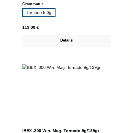
auswählen
Grammatur
Tornado 5,0g
Regulärer Preis:
113,00 €
Details
IBEX .300 Win. Mag. Tornado 9g/139gr