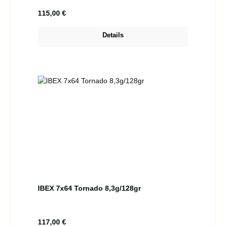
Regulärer Preis:
115,00 €
Details
IBEX 7x64 Tornado 8,3g/128gr
Regulärer Preis:
117,00 €