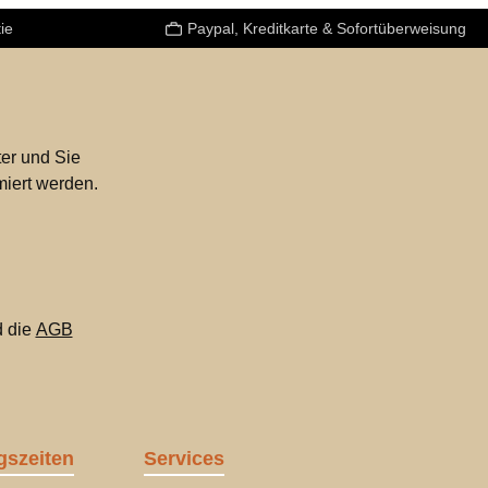
ie
Paypal, Kreditkarte & Sofortüberweisung
er und Sie
miert werden.
 die
AGB
gszeiten
Services