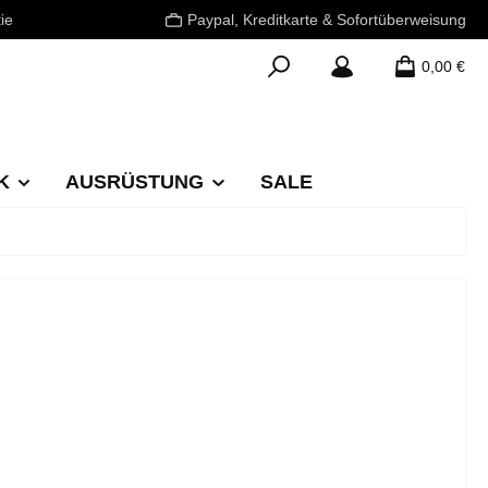
ie
Paypal, Kreditkarte & Sofortüberweisung
0,00 €
K
AUSRÜSTUNG
SALE