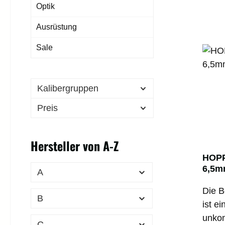
Optik
Ausrüstung
Sale
Kalibergruppen
Preis
Hersteller von A-Z
HOPP
6,5m
A
Die 
B
ist e
unkom
C