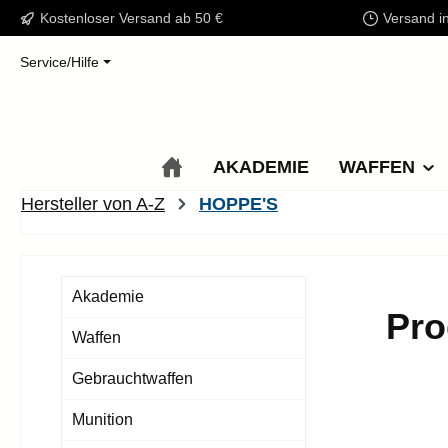
Kostenloser Versand ab 50 €
Versand i
m Hauptinhalt springen
Zur Suche springen
Zur Hauptnavigation springen
Service/Hilfe
AKADEMIE
WAFFEN
Hersteller von A-Z
HOPPE'S
Akademie
Pro
Waffen
Gebrauchtwaffen
Munition