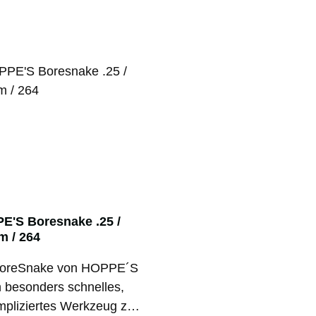
E'S Boresnake .25 /
m / 264
BoreSnake von HOPPE´S
in besonders schnelles,
pliziertes Werkzeug zur