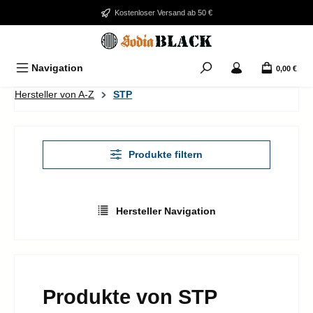
Zum Hauptinhalt springen
Kostenloser Versand ab 50 €
Navigation
0,00 €
Hersteller von A-Z
STP
Produkte filtern
Hersteller Navigation
Produkte von STP