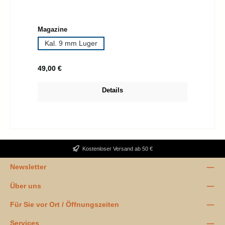
auswählen
Magazine
Kal. 9 mm Luger
Regulärer Preis:
49,00 €
Details
Kostenloser Versand ab 50 €
Newsletter
Über uns
Für Sie vor Ort / Öffnungszeiten
Services