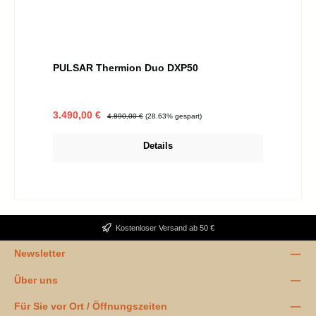
PULSAR Thermion Duo DXP50
Verkaufspreis:
Regulärer Preis:
3.490,00 €
4.890,00 €
(28.63% gespart)
Details
Kostenloser Versand ab 50 €
Newsletter
Über uns
Für Sie vor Ort / Öffnungszeiten