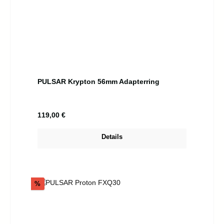
PULSAR Krypton 56mm Adapterring
Regulärer Preis:
119,00 €
Details
Rabatt
%