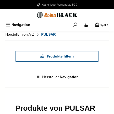
Zum Hauptinhalt springen
Kostenloser Versand ab 50 €
Navigation
0,00 €
Hersteller von A-Z
PULSAR
Produkte filtern
Hersteller Navigation
Produkte von PULSAR