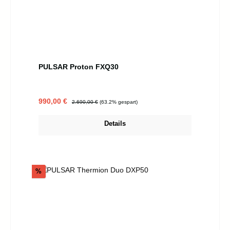
PULSAR Proton FXQ30
Verkaufspreis:
Regulärer Preis:
990,00 €
2.690,00 €
(63.2% gespart)
Details
Rabatt
%