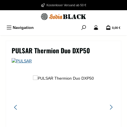
Zum Hauptinhalt springen
Kostenloser Versand ab 50 €
Navigation
0,00 €
PULSAR Thermion Duo DXP50
Bildergalerie überspringen