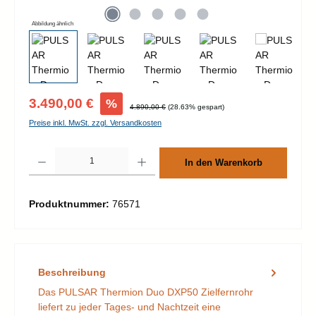
Abbildung ähnlich
Verkaufspreis:
3.490,00 €
%
Regulärer Preis:
4.890,00 €
(28.63% gespart)
Preise inkl. MwSt. zzgl. Versandkosten
Produkt Anzahl: Gib den gewünschten Wert ein oder benutze die Schaltflächen um d
In den Warenkorb
Produktnummer:
76571
Beschreibung
Das PULSAR Thermion Duo DXP50 Zielfernrohr
liefert zu jeder Tages- und Nachtzeit eine