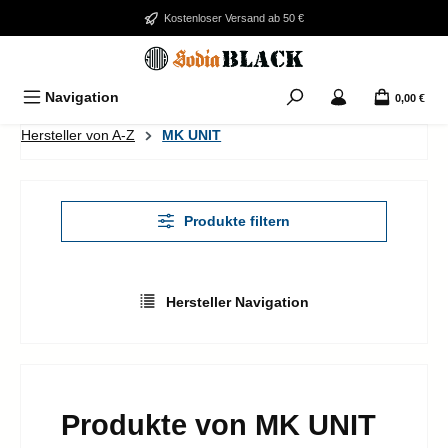
Zum Hauptinhalt springen
Kostenloser Versand ab 50 €
Navigation
0,00 €
Hersteller von A-Z
MK UNIT
Produkte filtern
Hersteller Navigation
Produkte von MK UNIT