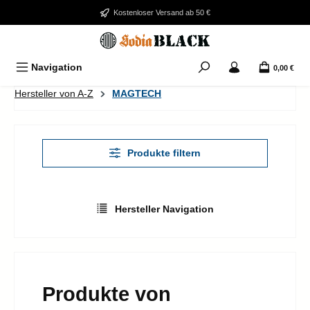
Zum Hauptinhalt springen
Kostenloser Versand ab 50 €
Navigation
0,00 €
Hersteller von A-Z
MAGTECH
Produkte filtern
Hersteller Navigation
Produkte von