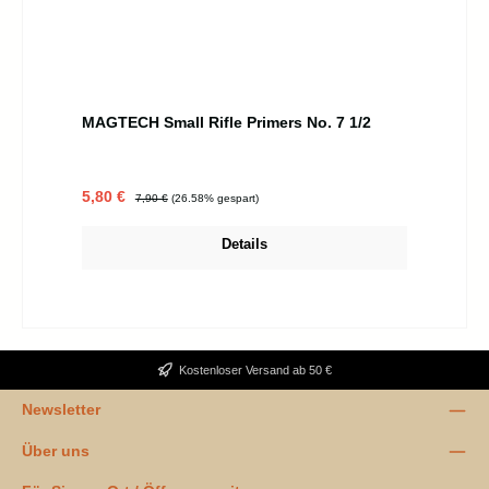
MAGTECH Small Rifle Primers No. 7 1/2
Verkaufspreis:
Regulärer Preis:
5,80 €
7,90 €
(26.58% gespart)
Details
Kostenloser Versand ab 50 €
Newsletter
Über uns