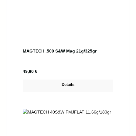
MAGTECH .500 S&W Mag 21g/325gr
Regulärer Preis:
49,60 €
Details