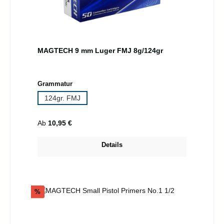
MAGTECH 9 mm Luger FMJ 8g/124gr
auswählen
Grammatur
124gr. FMJ
Regulärer Preis:
Ab
10,95 €
Details
Rabatt
%