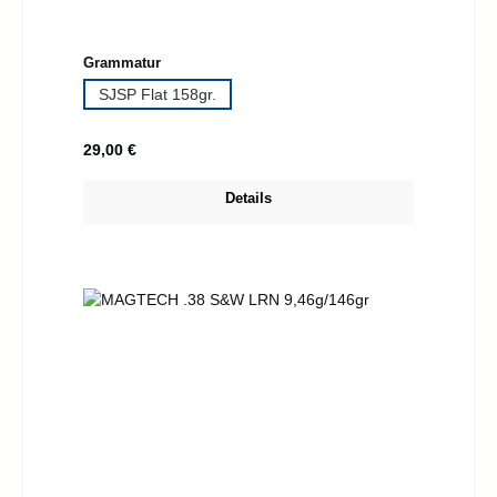
auswählen
Grammatur
SJSP Flat 158gr.
Regulärer Preis:
29,00 €
Details