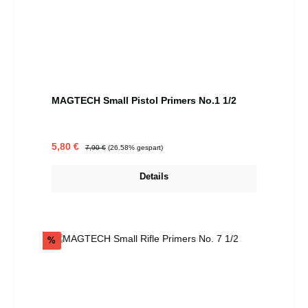
MAGTECH Small Pistol Primers No.1 1/2
Verkaufspreis:
Regulärer Preis:
5,80 €
7,90 €
(26.58% gespart)
Details
Rabatt
%