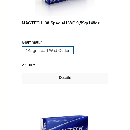
MAGTECH .38 Special LWC 9,59g/148gr
auswählen
Grammatur
148gr. Lead Wad Cutter
Regulärer Preis:
23,00 €
Details