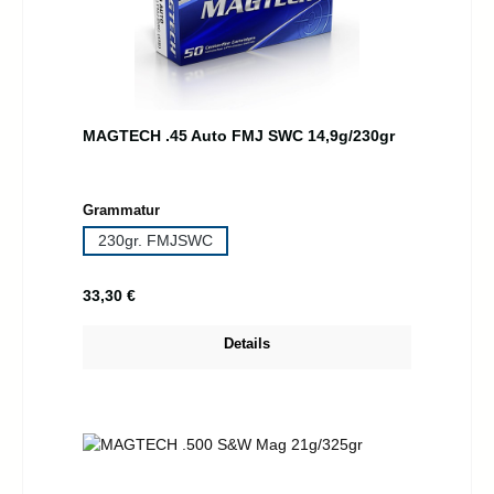
MAGTECH .45 Auto FMJ SWC 14,9g/230gr
auswählen
Grammatur
230gr. FMJSWC
Regulärer Preis:
33,30 €
Details