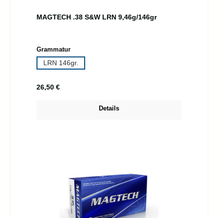
MAGTECH .38 S&W LRN 9,46g/146gr
auswählen
Grammatur
LRN 146gr.
Regulärer Preis:
26,50 €
Details