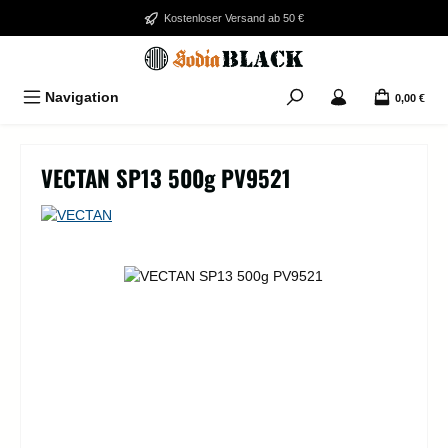
Zum Hauptinhalt springen
Kostenloser Versand ab 50 €
Navigation
0,00 €
VECTAN SP13 500g PV9521
Bildergalerie überspringen