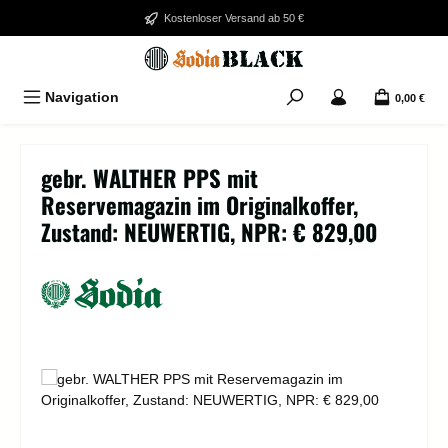
Zum Hauptinhalt springen
Kostenloser Versand ab 50 €
Navigation
0,00 €
gebr. WALTHER PPS mit
Reservemagazin im Originalkoffer,
Zustand: NEUWERTIG, NPR: € 829,00
Bildergalerie überspringen