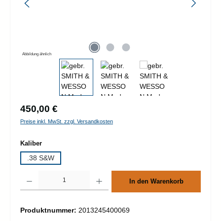
Abbildung ähnlich
Regulärer Preis:
450,00 €
Preise inkl. MwSt. zzgl. Versandkosten
auswählen
Kaliber
.38 S&W
Produkt Anzahl: Gib den gewünschten Wert ein oder benutze die Schaltflächen um d
In den Warenkorb
Produktnummer:
2013245400069