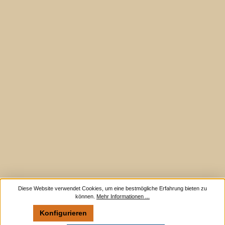
Diese Website verwendet Cookies, um eine bestmögliche Erfahrung bieten zu
können.
Mehr Informationen ...
Konfigurieren
Nur technisch notwendige