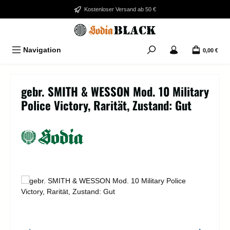
Zum Hauptinhalt springen
Kostenloser Versand ab 50 €
Navigation
0,00 €
gebr. SMITH & WESSON Mod. 10 Military
Police Victory, Rarität, Zustand: Gut
Bildergalerie überspringen