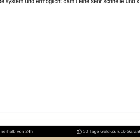
lsystem und ermöglicht damit eine sehr schnelle und k
nnerhalb von 24h
30 Tage Geld-Zurück-Garant