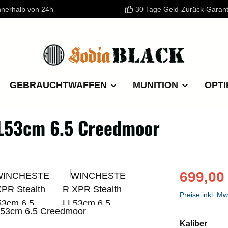
nnerhalb von 24h
30 Tage Geld-Zurück-Garant
GEBRAUCHTWAFFEN
MUNITION
OPTI
L53cm 6.5 Creedmoor
Verkaufspre
699,00
Preise inkl. M
ausw
Kaliber