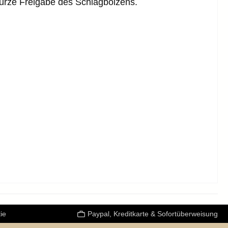
urze Freigabe des Schlagbolzens.
ie
Paypal, Kreditkarte & Sofortüberweisung