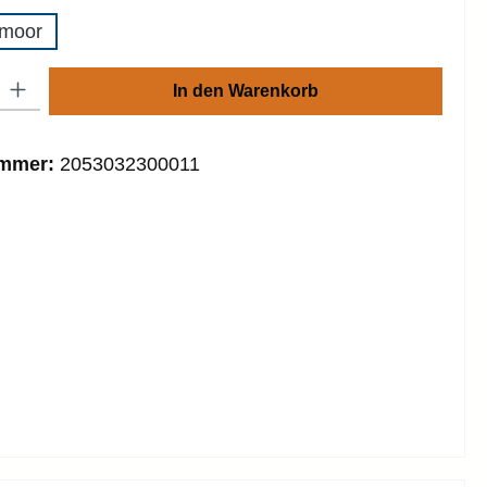
dmoor
: Gib den gewünschten Wert ein oder benutze die Schaltflächen um die
In den Warenkorb
ummer:
2053032300011