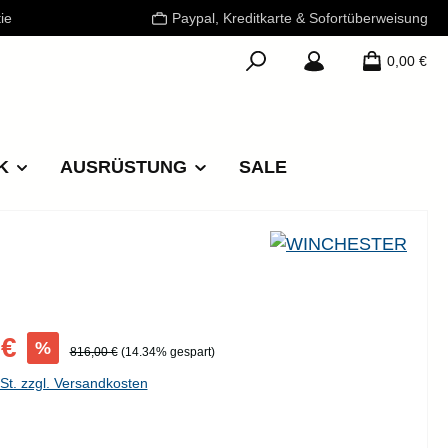
ie
Paypal, Kreditkarte & Sofortüberweisung
0,00 €
K
AUSRÜSTUNG
SALE
is:
 €
%
Regulärer Preis:
816,00 €
(14.34% gespart)
wSt. zzgl. Versandkosten
ählen