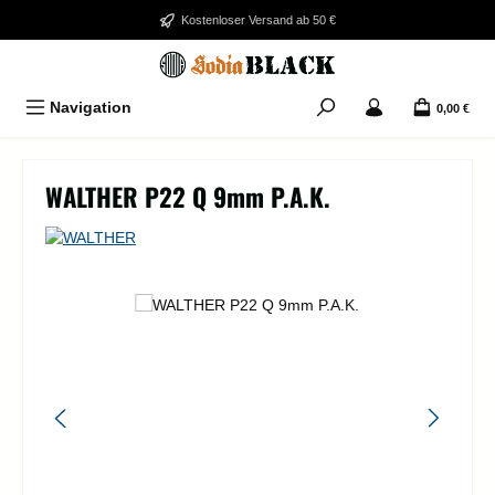
Zum Hauptinhalt springen
Kostenloser Versand ab 50 €
Navigation
0,00 €
WALTHER P22 Q 9mm P.A.K.
Bildergalerie überspringen