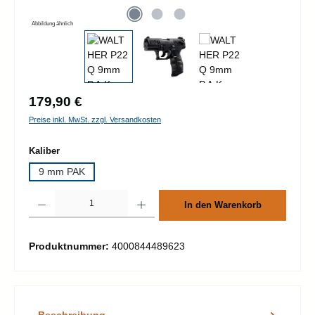
Abbildung ähnlich
Regulärer Preis:
179,90 €
Preise inkl. MwSt. zzgl. Versandkosten
auswählen
Kaliber
9 mm PAK
Produkt Anzahl: Gib den gewünschten Wert ein oder benutze die Schaltflächen um d
In den Warenkorb
Produktnummer:
4000844489623
Beschreibung