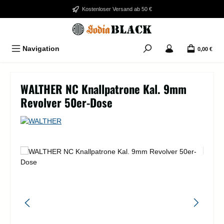
Zum Hauptinhalt springen
Kostenloser Versand ab 50 €
Navigation
0,00 €
WALTHER NC Knallpatrone Kal. 9mm
Revolver 50er-Dose
Bildergalerie überspringen