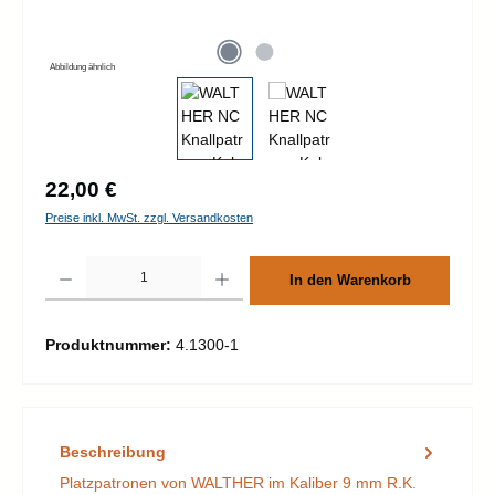
Abbildung ähnlich
Regulärer Preis:
22,00 €
Preise inkl. MwSt. zzgl. Versandkosten
Produkt Anzahl: Gib den gewünschten Wert ein oder benutze die Schaltflächen um d
In den Warenkorb
Produktnummer:
4.1300-1
Beschreibung
Platzpatronen von WALTHER im Kaliber 9 mm R.K.