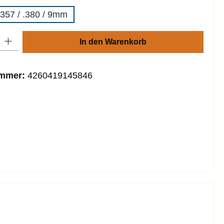
 .357 / .380 / 9mm
: Gib den gewünschten Wert ein oder benutze die Schaltflächen um die
In den Warenkorb
ummer:
4260419145846