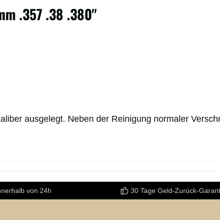
mm .357 .38 .380"
ge Kaliber ausgelegt. Neben der Reinigung normaler Ver
nnerhalb von 24h
30 Tage Geld-Zurück-Garant