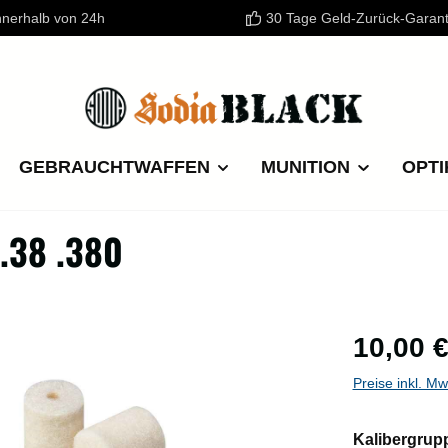
nnerhalb von 24h
30 Tage Geld-Zurück-Garant
GEBRAUCHTWAFFEN
MUNITION
OPTI
.38 .380
Regulärer P
10,00 
Preise inkl. M
Kalibergrup