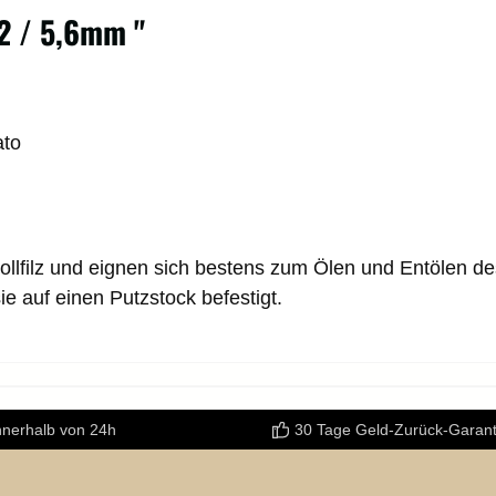
22 / 5,6mm "
ato
lfilz und eignen sich bestens zum Ölen und Entölen des
e auf einen Putzstock befestigt.
nnerhalb von 24h
30 Tage Geld-Zurück-Garant