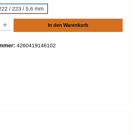
 222 / 223 / 5,6 mm
: Gib den gewünschten Wert ein oder benutze die Schaltflächen um die
In den Warenkorb
ummer:
4260419146102