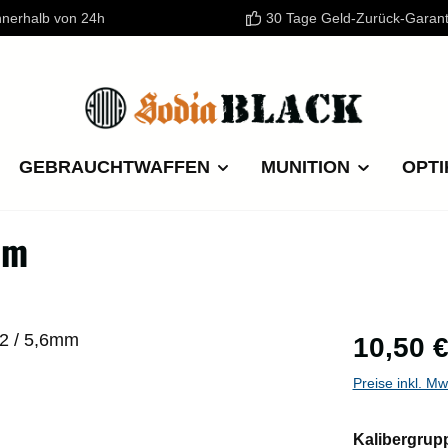
nnerhalb von 24h
30 Tage Geld-Zurück-Garant
GEBRAUCHTWAFFEN
MUNITION
OPTI
mm
Regulärer P
10,50 
Preise inkl. M
Kalibergrup