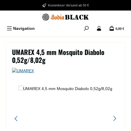
Zum Hauptinhalt springen
Kostenloser Versand ab 50 €
Navigation
0,00 €
UMAREX 4,5 mm Mosquito Diabolo
0,52g/8,02g
Bildergalerie überspringen