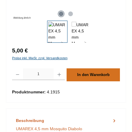
Abbildung ähnlich
Regulärer Preis:
5,00 €
Preise inkl. MwSt. zzgl. Versandkosten
Produkt Anzahl: Gib den gewünschten Wert ein oder benutze die Schaltflächen um d
In den Warenkorb
Produktnummer:
4.1915
Beschreibung
UMAREX 4,5 mm Mosquito Diabolo