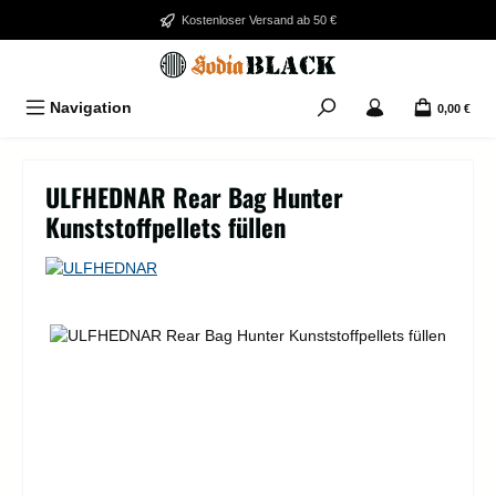
Zum Hauptinhalt springen
Kostenloser Versand ab 50 €
Navigation
0,00 €
ULFHEDNAR Rear Bag Hunter
Kunststoffpellets füllen
Bildergalerie überspringen