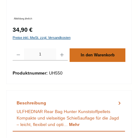
Abbildung ähnlich
Regulärer Preis:
34,90 €
Preise inkl. MwSt. zzgl. Versandkosten
Produkt Anzahl: Gib den gewünschten Wert ein oder benutze die Schaltflächen um d
In den Warenkorb
Produktnummer:
UH550
Beschreibung
ULFHEDNAR Rear Bag Hunter Kunststoffpellets
Kompakte und vielseitige Schießauflage für die Jagd
– leicht, flexibel und opti…
Mehr