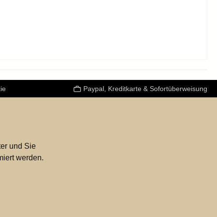
ie
Paypal, Kreditkarte & Sofortüberweisung
er und Sie
miert werden.