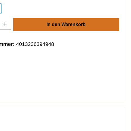
: Gib den gewünschten Wert ein oder benutze die Schaltflächen um die
In den Warenkorb
ummer:
4013236394948