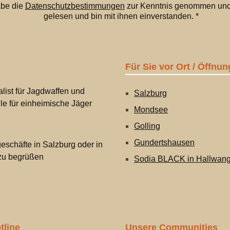
abe die
Datenschutzbestimmungen
zur Kenntnis genommen und
gelesen und bin mit ihnen einverstanden.
*
Für Sie vor Ort / Öffnun
list für Jagdwaffen und
Salzburg
lle für einheimische Jäger
Mondsee
Golling
Gundertshausen
eschäfte in Salzburg oder in
 zu begrüßen
Sodia BLACK in Hallwan
tline
Unsere Communities