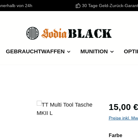
nnerhalb von 24h
30 Tage Geld-Zurück-Garant
GEBRAUCHTWAFFEN
MUNITION
OPTI
Regulärer P
15,00 
Preise inkl. M
auswä
Farbe