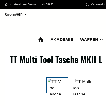
Kostenloser Versand ab 50 €
Versand i
m Hauptinhalt springen
Zur Suche springen
Zur Hauptnavigation springen
Service/Hilfe
AKADEMIE
WAFFEN
TT Multi Tool Tasche MKII L
Bildergalerie überspringen