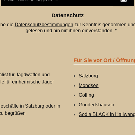
Mail-
Adresse
*
Datenschutz
abe die
Datenschutzbestimmungen
zur Kenntnis genommen und
gelesen und bin mit ihnen einverstanden.
*
Für Sie vor Ort / Öffnun
list für Jagdwaffen und
Salzburg
lle für einheimische Jäger
Mondsee
Golling
Gundertshausen
eschäfte in Salzburg oder in
 zu begrüßen
Sodia BLACK in Hallwan