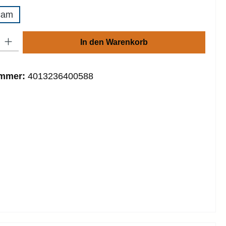
cam
: Gib den gewünschten Wert ein oder benutze die Schaltflächen um die
In den Warenkorb
ummer:
4013236400588