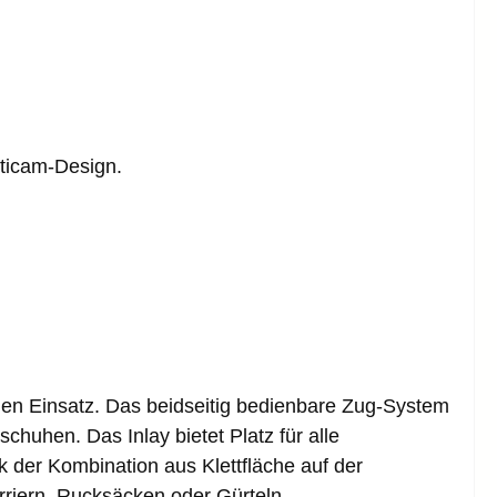
lticam-Design.
llen Einsatz. Das
beidseitig bedienbare Zug-System
huhen. Das Inlay bietet Platz für alle
ank der Kombination aus
Klettfläche auf der
arriern, Rucksäcken oder Gürteln.