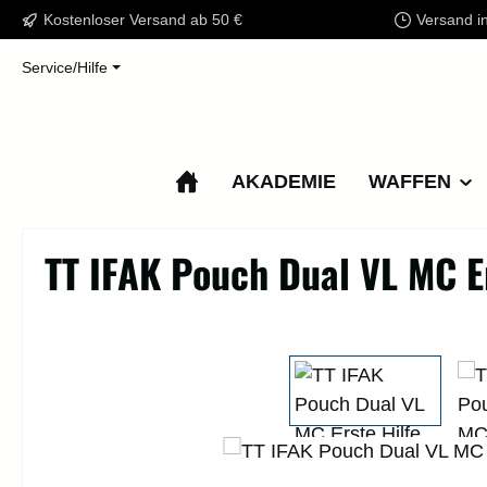
Kostenloser Versand ab 50 €
Versand i
m Hauptinhalt springen
Zur Suche springen
Zur Hauptnavigation springen
Service/Hilfe
AKADEMIE
WAFFEN
TT IFAK Pouch Dual VL MC E
Bildergalerie überspringen