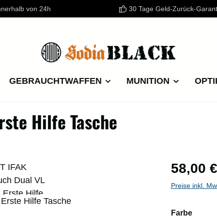
nnerhalb von 24h
30 Tage Geld-Zurück-Garant
GEBRAUCHTWAFFEN
MUNITION
OPTI
rste Hilfe Tasche
Regulärer P
58,00 
Preise inkl. M
auswä
Farbe