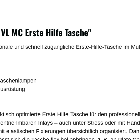
 VL MC Erste Hilfe Tasche"
ionale und schnell zugängliche Erste-Hilfe-Tasche im Mu
r Taschenlampen
 Ausrüstung
aktisch optimierte Erste-Hilfe-Tasche für den professione
entnehmbaren Inlays – auch unter Stress oder mit Handsc
mit
elastischen Fixierungen
übersichtlich organisiert. D
ässt sich die Tasche flexibel anbringen, z. B. an Plate C