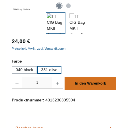
Abbildung ähnlich
Regulärer Preis:
24,00 €
Preise inkl. MwSt. zzgl. Versandkosten
auswählen
Farbe
040 black
331 olive
Produkt Anzahl: Gib den gewünschten Wert ein oder benutze die Schaltflächen um d
In den Warenkorb
Produktnummer:
4013236395594
Beschreibung