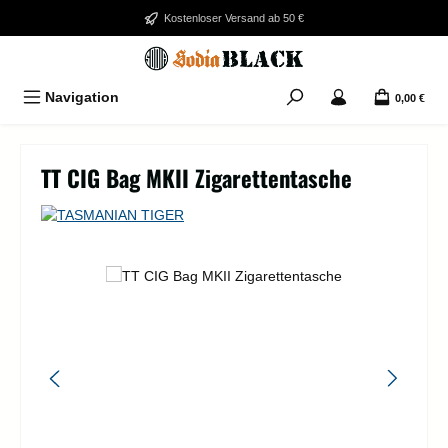
Zum Hauptinhalt springen
Kostenloser Versand ab 50 €
Navigation
0,00 €
TT CIG Bag MKII Zigarettentasche
Bildergalerie überspringen