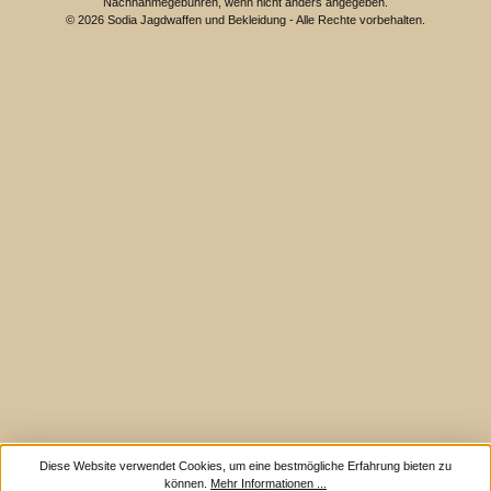
Nachnahmegebühren, wenn nicht anders angegeben.
© 2026 Sodia Jagdwaffen und Bekleidung - Alle Rechte vorbehalten.
Diese Website verwendet Cookies, um eine bestmögliche Erfahrung bieten zu
können.
Mehr Informationen ...