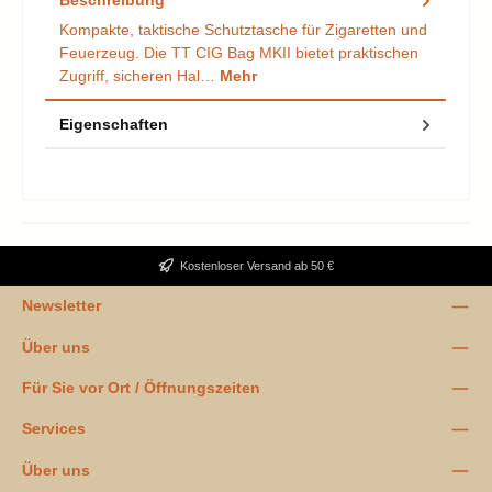
Kompakte, taktische Schutztasche für Zigaretten und
Feuerzeug. Die TT CIG Bag MKII bietet praktischen
Zugriff, sicheren Hal…
Mehr
Eigenschaften
Kostenloser Versand ab 50 €
Newsletter
Über uns
Für Sie vor Ort / Öffnungszeiten
Services
Über uns