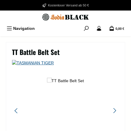
Zum Hauptinhalt springen
Kostenloser Versand ab 50 €
Navigation
0,00 €
TT Battle Belt Set
Bildergalerie überspringen