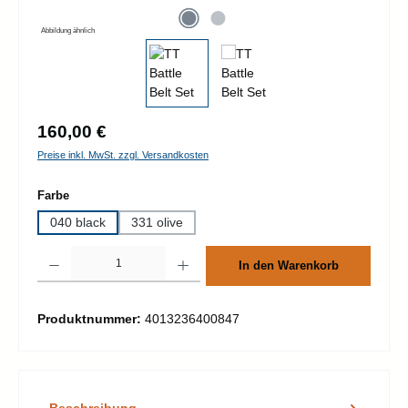
Abbildung ähnlich
Regulärer Preis:
160,00 €
Preise inkl. MwSt. zzgl. Versandkosten
auswählen
Farbe
040 black
331 olive
Produkt Anzahl: Gib den gewünschten Wert ein oder benutze die Schaltflächen um d
In den Warenkorb
Produktnummer:
4013236400847
Beschreibung