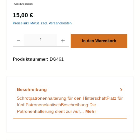
Abbildung ähnlich
Regulärer Preis:
15,00 €
Preise inkl. MwSt. zzgl. Versandkosten
Produkt Anzahl: Gib den gewünschten Wert ein oder benutze die Schaltflächen um d
In den Warenkorb
Produktnummer:
DG461
Beschreibung
Schrotpatronenhalterung für den HinterschaftPlatz für
fünf PatronenelastischBeschreibung:Die
Patronenhalterung dient zur Auf…
Mehr