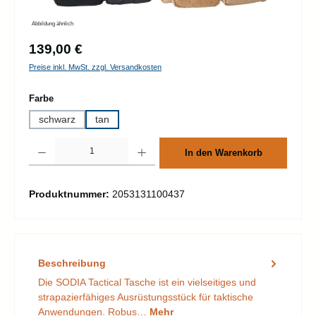
Abbildung ähnlich
Regulärer Preis:
139,00 €
Preise inkl. MwSt. zzgl. Versandkosten
auswählen
Farbe
schwarz
tan
Produkt Anzahl: Gib den gewünschten Wert ein oder benutze die Schaltflächen um d
In den Warenkorb
Produktnummer:
2053131100437
Beschreibung
Die SODIA Tactical Tasche ist ein vielseitiges und
strapazierfähiges Ausrüstungsstück für taktische
Anwendungen. Robus…
Mehr