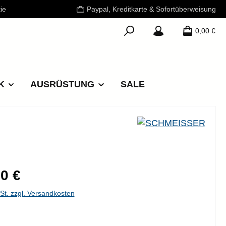
ie
Paypal, Kreditkarte & Sofortüberweisung
0,00 €
K
AUSRÜSTUNG
SALE
reis:
0 €
wSt. zzgl. Versandkosten
ählen