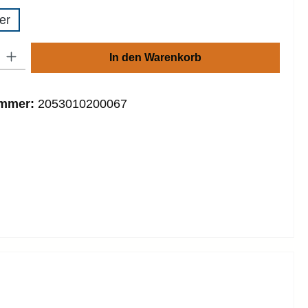
er
: Gib den gewünschten Wert ein oder benutze die Schaltflächen um die
In den Warenkorb
ummer:
2053010200067