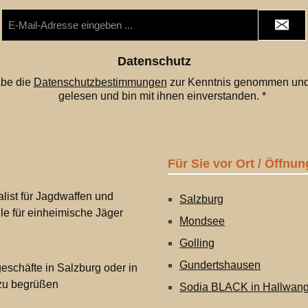
E-
Mail-
Adresse
*
Datenschutz
abe die
Datenschutzbestimmungen
zur Kenntnis genommen und
gelesen und bin mit ihnen einverstanden.
*
Für Sie vor Ort / Öffnun
list für Jagdwaffen und
Salzburg
lle für einheimische Jäger
Mondsee
Golling
Gundertshausen
eschäfte in Salzburg oder in
 zu begrüßen
Sodia BLACK in Hallwan