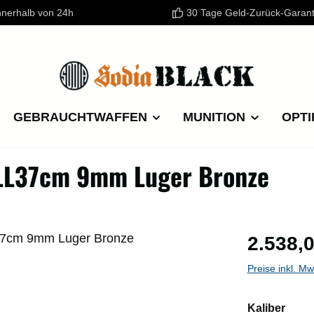
nnerhalb von 24h
30 Tage Geld-Zurück-Garant
GEBRAUCHTWAFFEN
MUNITION
OPTI
LL37cm 9mm Luger Bronze
Regulärer P
2.538,0
Preise inkl. M
ausw
Kaliber