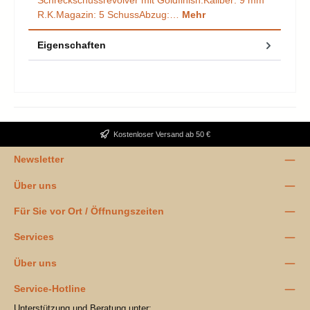
Schreckschussrevolver mit Goldfinish.Kaliber: 9 mm
R.K.Magazin: 5 SchussAbzug:…
Mehr
Eigenschaften
Kostenloser Versand ab 50 €
Newsletter
Über uns
Für Sie vor Ort / Öffnungszeiten
Services
Über uns
Service-Hotline
Unterstützung und Beratung unter: