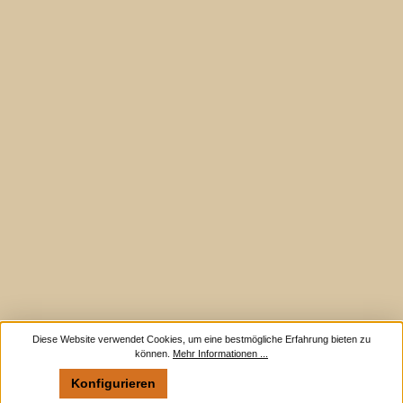
Diese Website verwendet Cookies, um eine bestmögliche Erfahrung bieten zu
können.
Mehr Informationen ...
Konfigurieren
Nur technisch notwendige