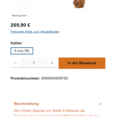
Abbildung ähnlich
Regulärer Preis:
269,90 €
Preise inkl. MwSt. zzgl. Versandkosten
auswählen
Kaliber
9 mm RK
Produkt Anzahl: Gib den gewünschten Wert ein oder benutze die Schaltflächen um d
In den Warenkorb
Produktnummer:
4000844649782
Beschreibung
Der Chiefs Special von Smith & Wesson als