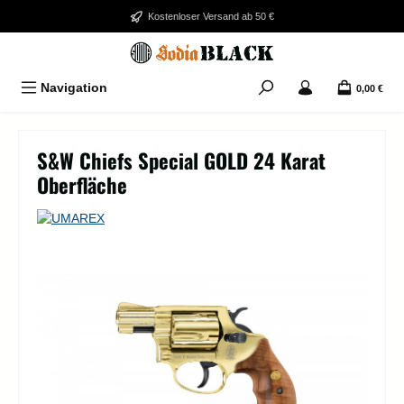
Zum Hauptinhalt springen
Kostenloser Versand ab 50 €
Navigation
0,00 €
S&W Chiefs Special GOLD 24 Karat
Oberfläche
Bildergalerie überspringen