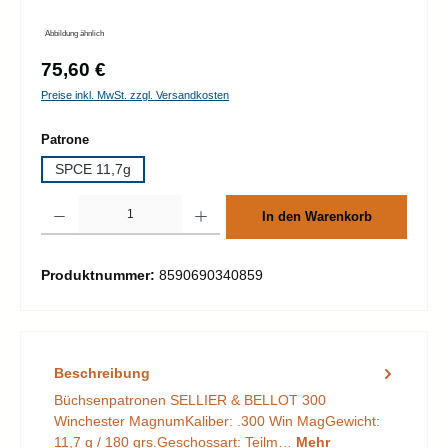
Abbildung ähnlich
Regulärer Preis:
75,60 €
Preise inkl. MwSt. zzgl. Versandkosten
auswählen
Patrone
SPCE 11,7g
Produkt Anzahl: Gib den gewünschten Wert ein oder benutze die Schaltflächen um d
In den Warenkorb
Produktnummer:
8590690340859
Beschreibung
Büchsenpatronen SELLIER & BELLOT 300
Winchester MagnumKaliber: .300 Win MagGewicht:
11,7 g / 180 grs.Geschossart: Teilm…
Mehr