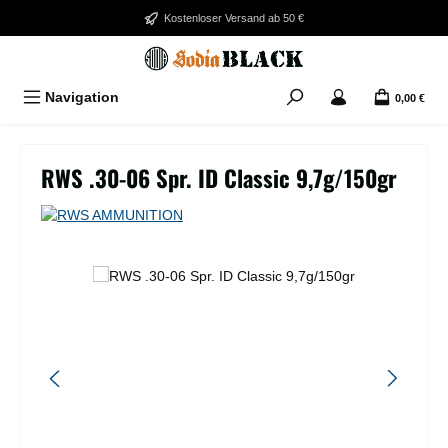
Zum Hauptinhalt springen
Kostenloser Versand ab 50 €
Navigation
0,00 €
RWS .30-06 Spr. ID Classic 9,7g/150gr
Bildergalerie überspringen