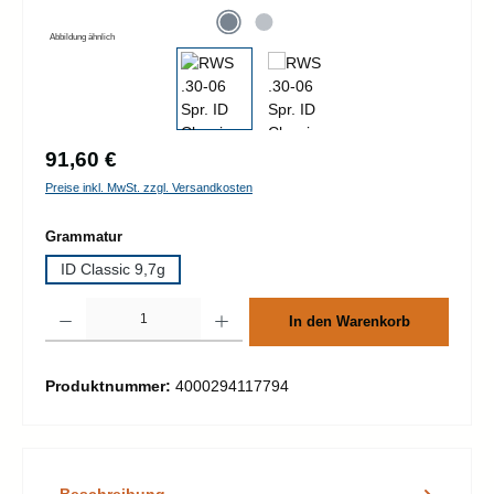
Abbildung ähnlich
Regulärer Preis:
91,60 €
Preise inkl. MwSt. zzgl. Versandkosten
auswählen
Grammatur
ID Classic 9,7g
Produkt Anzahl: Gib den gewünschten Wert ein oder benutze die Schaltflächen um d
In den Warenkorb
Produktnummer:
4000294117794
Beschreibung