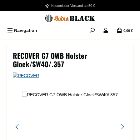
Zum Hauptinhalt springen
Kostenloser Versand ab 50 €
Navigation
0,00 €
RECOVER G7 OWB Holster
Glock/SW40/.357
Bildergalerie überspringen