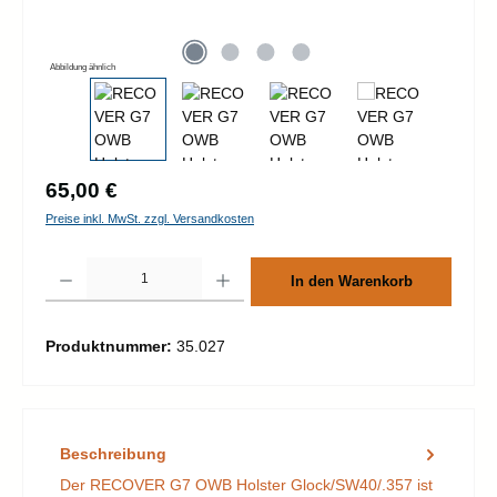
Abbildung ähnlich
Regulärer Preis:
65,00 €
Preise inkl. MwSt. zzgl. Versandkosten
Produkt Anzahl: Gib den gewünschten Wert ein oder benutze die Schaltflächen um d
In den Warenkorb
Produktnummer:
35.027
Beschreibung
Der RECOVER G7 OWB Holster Glock/SW40/.357 ist