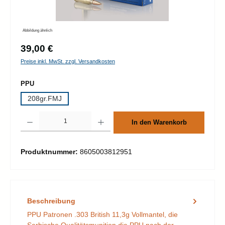
Abbildung ähnlich
Regulärer Preis:
39,00 €
Preise inkl. MwSt. zzgl. Versandkosten
auswählen
PPU
208gr.FMJ
Produkt Anzahl: Gib den gewünschten Wert ein oder benutze die Schaltflächen um d
In den Warenkorb
Produktnummer:
8605003812951
Beschreibung
PPU Patronen .303 British 11,3g Vollmantel, die