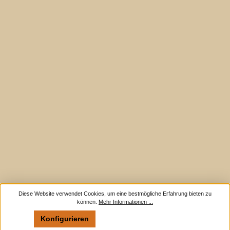
Diese Website verwendet Cookies, um eine bestmögliche Erfahrung bieten zu
können.
Mehr Informationen ...
Konfigurieren
Nur technisch notwendige