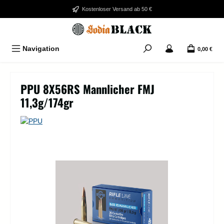
Zum Hauptinhalt springen
Kostenloser Versand ab 50 €
Navigation
0,00 €
PPU 8X56RS Mannlicher FMJ
11,3g/174gr
Bildergalerie überspringen