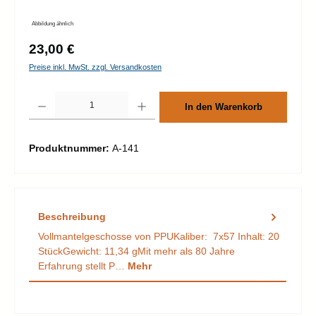
Abbildung ähnlich
Regulärer Preis:
23,00 €
Preise inkl. MwSt. zzgl. Versandkosten
Produkt Anzahl: Gib den gewünschten Wert ein oder benutze die Schaltflächen um d
In den Warenkorb
Produktnummer:
A-141
Beschreibung
Vollmantelgeschosse von PPUKaliber: 7x57 Inhalt: 20
StückGewicht: 11,34 gMit mehr als 80 Jahre
Erfahrung stellt P…
Mehr