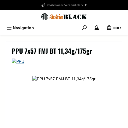
Zum Hauptinhalt springen
Kostenloser Versand ab 50 €
Navigation
0,00 €
PPU 7x57 FMJ BT 11,34g/175gr
Bildergalerie überspringen