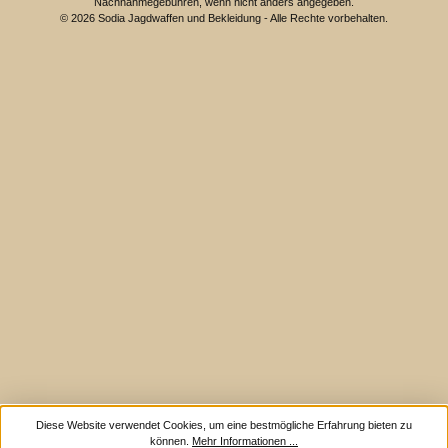
Nachnahmegebühren, wenn nicht anders angegeben.
© 2026 Sodia Jagdwaffen und Bekleidung - Alle Rechte vorbehalten.
Diese Website verwendet Cookies, um eine bestmögliche Erfahrung bieten zu
können.
Mehr Informationen ...