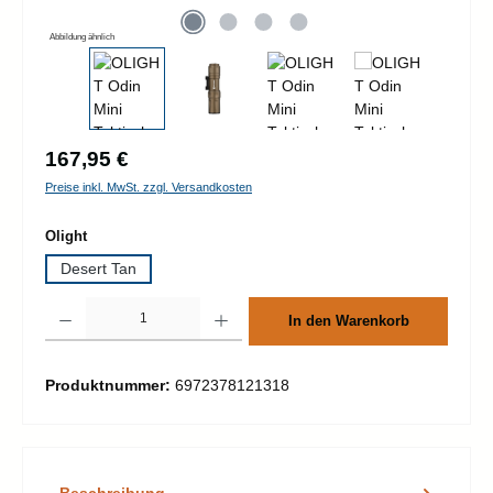
Abbildung ähnlich
Regulärer Preis:
167,95 €
Preise inkl. MwSt. zzgl. Versandkosten
auswählen
Olight
Desert Tan
Produkt Anzahl: Gib den gewünschten Wert ein oder benutze die Schaltflächen um d
In den Warenkorb
Produktnummer:
6972378121318
Beschreibung