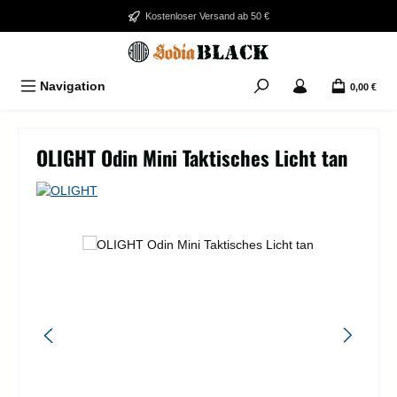
Zum Hauptinhalt springen
Kostenloser Versand ab 50 €
Navigation
0,00 €
OLIGHT Odin Mini Taktisches Licht tan
Bildergalerie überspringen