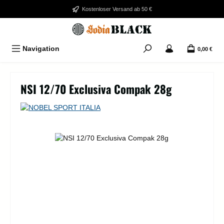
Zum Hauptinhalt springen
Kostenloser Versand ab 50 €
Navigation
0,00 €
NSI 12/70 Exclusiva Compak 28g
Bildergalerie überspringen