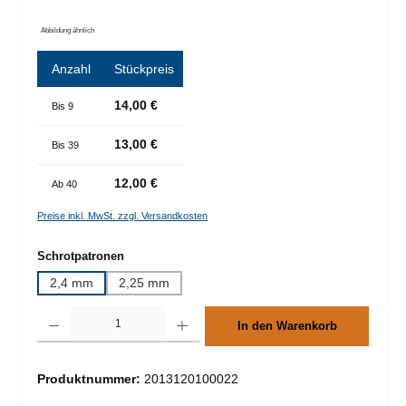
Abbildung ähnlich
Anzahl
Stückpreis
14,00 €
Bis
9
13,00 €
Bis
39
12,00 €
Ab
40
Preise inkl. MwSt. zzgl. Versandkosten
auswählen
Schrotpatronen
2,4 mm
2,25 mm
Produkt Anzahl: Gib den gewünschten Wert ein oder benutze die Schaltflächen um d
In den Warenkorb
Produktnummer:
2013120100022