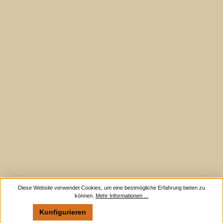
Diese Website verwendet Cookies, um eine bestmögliche Erfahrung bieten zu
können.
Mehr Informationen ...
Konfigurieren
Nur technisch notwendige