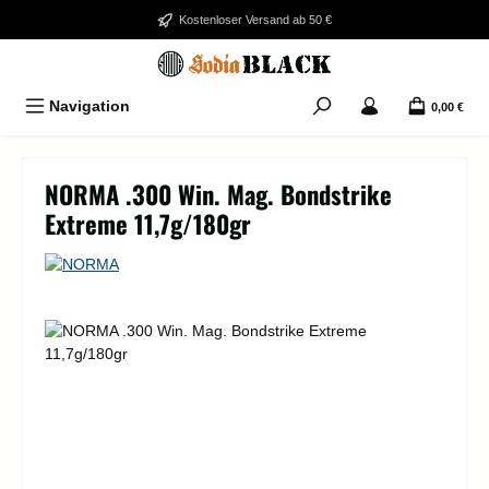
Zum Hauptinhalt springen
Kostenloser Versand ab 50 €
Navigation
0,00 €
NORMA .300 Win. Mag. Bondstrike
Extreme 11,7g/180gr
Bildergalerie überspringen