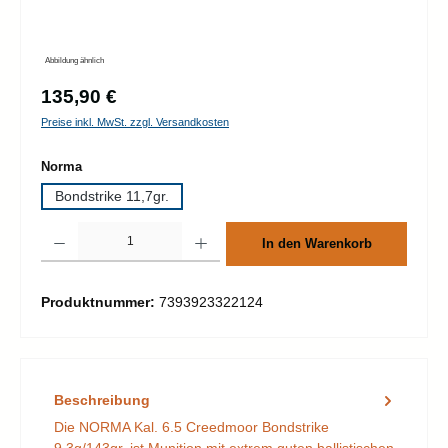
Abbildung ähnlich
Regulärer Preis:
135,90 €
Preise inkl. MwSt. zzgl. Versandkosten
auswählen
Norma
Bondstrike 11,7gr.
Produkt Anzahl: Gib den gewünschten Wert ein oder benutze die Schaltflächen um d
In den Warenkorb
Produktnummer:
7393923322124
Beschreibung
Die NORMA Kal. 6.5 Creedmoor Bondstrike