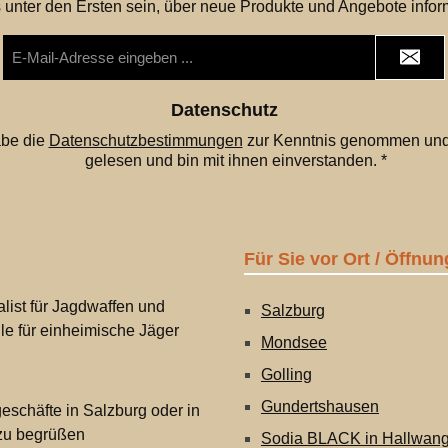
 unter den Ersten sein, über neue Produkte und Angebote infor
E-
Mail-
Adresse
*
Datenschutz
abe die
Datenschutzbestimmungen
zur Kenntnis genommen und
gelesen und bin mit ihnen einverstanden.
*
Für Sie vor Ort / Öffnun
list für Jagdwaffen und
Salzburg
lle für einheimische Jäger
Mondsee
Golling
Gundertshausen
eschäfte in Salzburg oder in
 zu begrüßen
Sodia BLACK in Hallwan