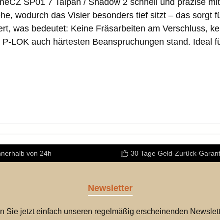
eineCZ SP01 7 Taipan / Shadow 2 schnell und präzise mi
öhe
, wodurch das Visier besonders tief sitzt – das sorgt f
rt, was bedeutet:
Keine Fräsarbeiten am Verschluss
, k
ie P-LOK auch härtesten Beanspruchungen stand. Ideal f
nnerhalb von 24h
30 Tage Geld-Zurück-Garant
Newsletter
n Sie jetzt einfach unseren regelmäßig erscheinenden Newslett