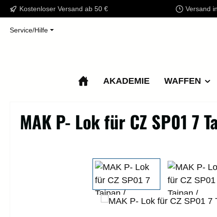
Kostenloser Versand ab 50 €
Versand i
m Hauptinhalt springen
Zur Suche springen
Zur Hauptnavigation springen
Service/Hilfe
AKADEMIE
WAFFEN
MAK P- Lok für CZ SP01 7 T
Bildergalerie überspringen