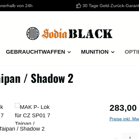
nnerhalb von 24h
30 Tage Geld-Zurück-Garant
GEBRAUCHTWAFFEN
MUNITION
OPTI
aipan / Shadow 2
Regulärer P
283,00
Preise inkl. M
Produkt Anzahl