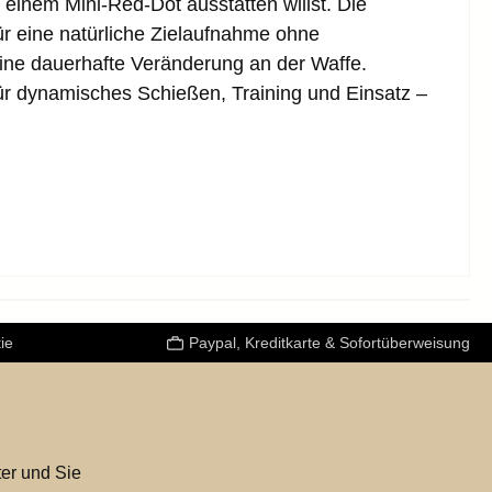
t einem
Mini-Red-Dot
ausstatten willst. Die
ür eine
natürliche Zielaufnahme
ohne
eine dauerhafte Veränderung an der Waffe.
ür dynamisches Schießen, Training und Einsatz –
ie
Paypal, Kreditkarte & Sofortüberweisung
er und Sie