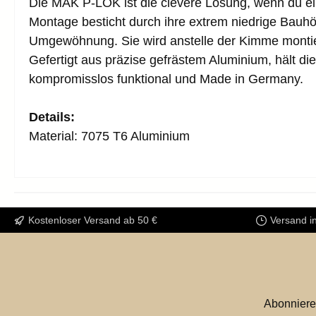
Die
MAK P-LOK
ist die clevere Lösung, wenn du 
Montage besticht durch ihre
extrem niedrige Bauh
Umgewöhnung. Sie wird anstelle der Kimme montie
Gefertigt aus präzise gefrästem Aluminium, hält d
kompromisslos funktional und Made in Germany.
Details:
Material: 7075 T6 Aluminium
Kostenloser Versand ab 50 €
Versand i
Abonniere