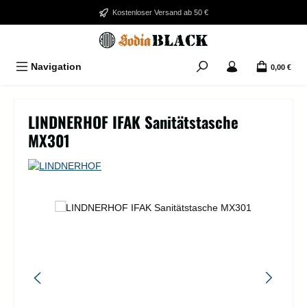
Zum Hauptinhalt springen
Kostenloser Versand ab 50 €
Navigation
0,00 €
LINDNERHOF IFAK Sanitätstasche
MX301
Bildergalerie überspringen