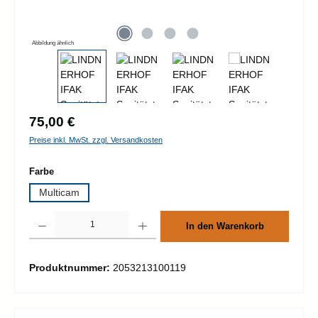
Abbildung ähnlich
Regulärer Preis:
75,00 €
Preise inkl. MwSt. zzgl. Versandkosten
auswählen
Farbe
Multicam
Produkt Anzahl: Gib den gewünschten Wert ein oder benutze die Schaltflächen um d
In den Warenkorb
Produktnummer:
2053213100119