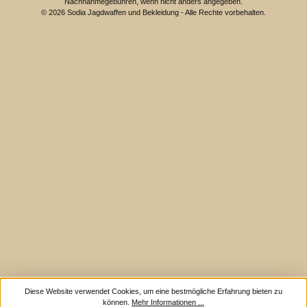
Nachnahmegebühren, wenn nicht anders angegeben.
© 2026 Sodia Jagdwaffen und Bekleidung - Alle Rechte vorbehalten.
Diese Website verwendet Cookies, um eine bestmögliche Erfahrung bieten zu
können.
Mehr Informationen ...