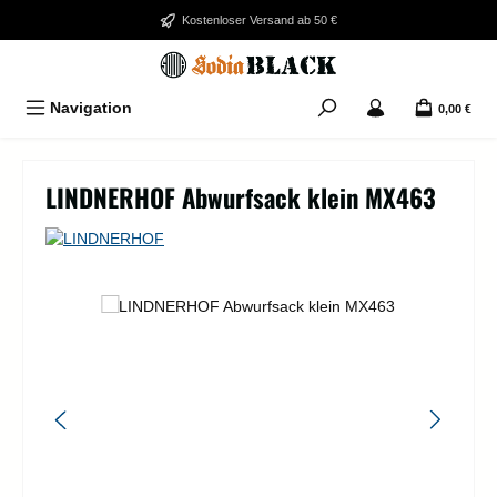
Zum Hauptinhalt springen
Kostenloser Versand ab 50 €
Navigation
0,00 €
LINDNERHOF Abwurfsack klein MX463
Bildergalerie überspringen