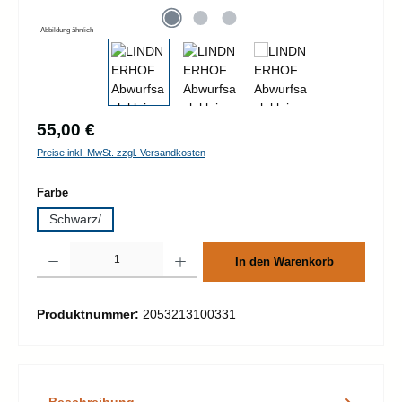
Abbildung ähnlich
Regulärer Preis:
55,00 €
Preise inkl. MwSt. zzgl. Versandkosten
auswählen
Farbe
Schwarz/
Produkt Anzahl: Gib den gewünschten Wert ein oder benutze die Schaltflächen um d
In den Warenkorb
Produktnummer:
2053213100331
Beschreibung