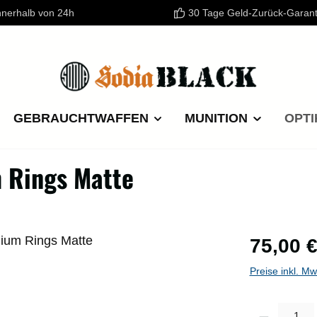
nnerhalb von 24h
30 Tage Geld-Zurück-Garant
GEBRAUCHTWAFFEN
MUNITION
OPTI
Rings Matte
Regulärer P
75,00 
Preise inkl. M
Produkt Anzahl