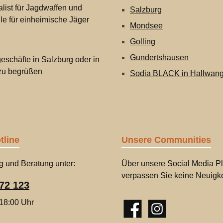
list für Jagdwaffen und
Salzburg
lle für einheimische Jäger
Mondsee
Golling
Gundertshausen
eschäfte in Salzburg oder in
 zu begrüßen
Sodia BLACK in Hallwan
tline
Unsere Communities
g und Beratung unter:
Über unsere Social Media Pl
verpassen Sie keine Neuigke
72 123
 18:00 Uhr
Facebook
Instagram