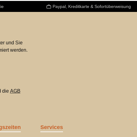
ie
Paypal, Kreditkarte & Sofortüberweisung
er und Sie
miert werden.
 die
AGB
gszeiten
Services