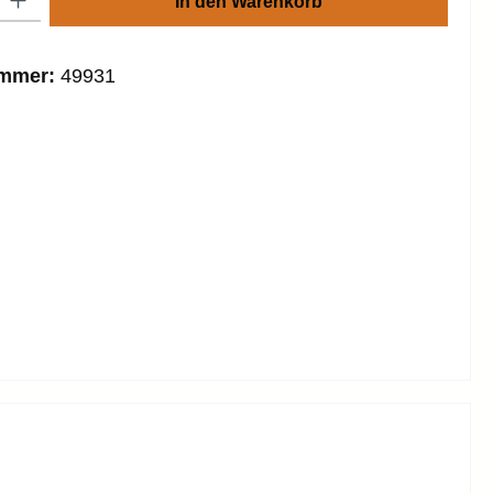
In den Warenkorb
ummer:
49931